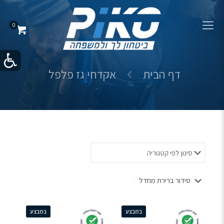
0
דף הבית
אקדחי גז פלפל
במבצע
במבצע