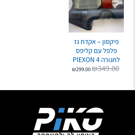
פיקסון – אקדח גז
פלפל עם קליפס
לחגורה PIEXON 4
₪
349.00
₪
299.00